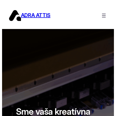
Prejsť
na
ADRA ATTIS
obsah
Sme vaša kreatívna