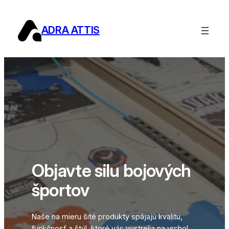
Prejsť
na
ADRA ATTIS
obsah
Objavte silu bojových
športov
Naše na mieru šité produkty spájajú kvalitu,
funkčnosť a štýl, ktoré vás vystrelia na vrchol