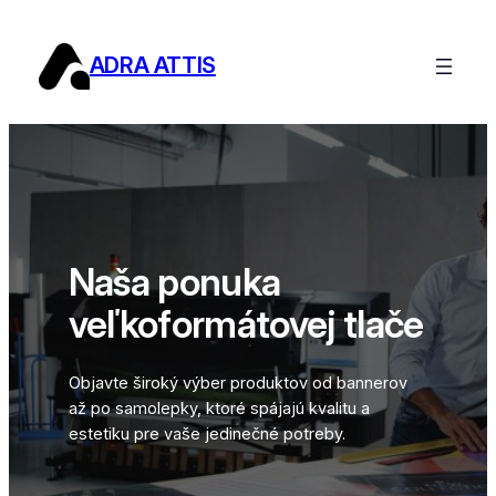
Prejsť
na
ADRA ATTIS
obsah
Naša ponuka
veľkoformátovej tlače
Objavte široký výber produktov od bannerov
až po samolepky, ktoré spájajú kvalitu a
estetiku pre vaše jedinečné potreby.